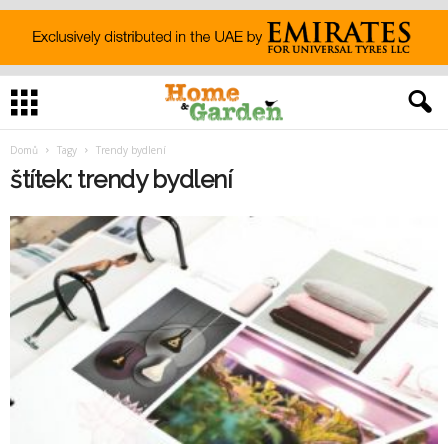
Domů
Tagy
Trendy bydlení
štítek: trendy bydlení