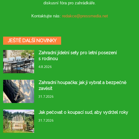
diskusní fóra pro zahrádkáře.
Kontaktujte nás:
redakce@pressmedia.net
JEŠTĚ DALŠÍ NOVINKY
Zahradní jídelní sety pro letní posezení
s rodinou
4.8.2026
Zahradní houpačka: jak ji vybrat a bezpečně
zavěsit
31.7.2026
Jak pečovat o koupací sud, aby vydržel roky
31.7.2026