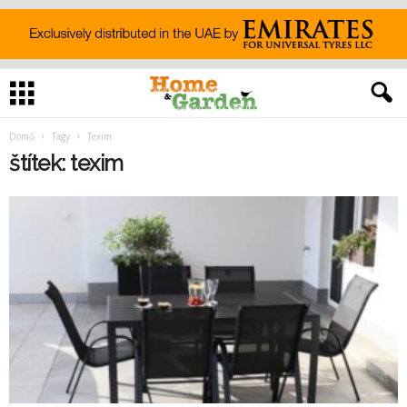
Domů
Tagy
Texim
štítek: texim