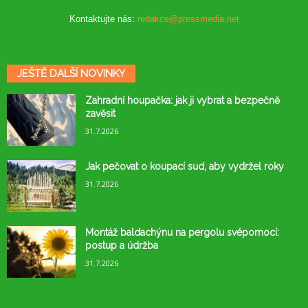
Kontaktujte nás:
redakce@pressmedia.net
JEŠTĚ DALŠÍ NOVINKY
Zahradní houpačka: jak ji vybrat a bezpečně
zavěsit
31.7.2026
Jak pečovat o koupací sud, aby vydržel roky
31.7.2026
Montáž baldachýnu na pergolu svépomocí:
postup a údržba
31.7.2026