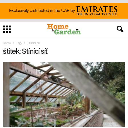
Domů
Tagy
Stínící síť
štítek: Stínící síť