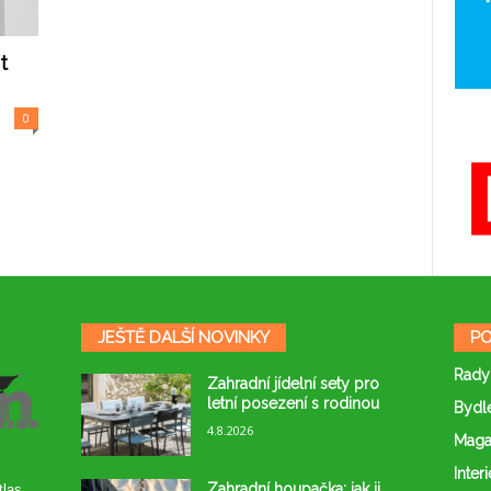
t
0
JEŠTĚ DALŠÍ NOVINKY
PO
Rady
Zahradní jídelní sety pro
letní posezení s rodinou
Bydl
4.8.2026
Maga
Interi
Zahradní houpačka: jak ji
tlas