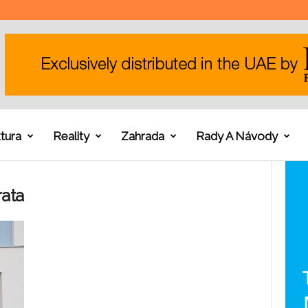
tura
Reality
Zahrada
Rady A Návody
rata