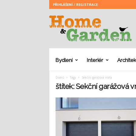
PŘIHLÁŠENÍ / REGISTRACE
H
o
m
e
a
n
d
G
Bydlení
Interiér
Architek
a
r
Domů
Tagy
Sekční garážová vrata
d
e
štítek: Sekční garážová v
n