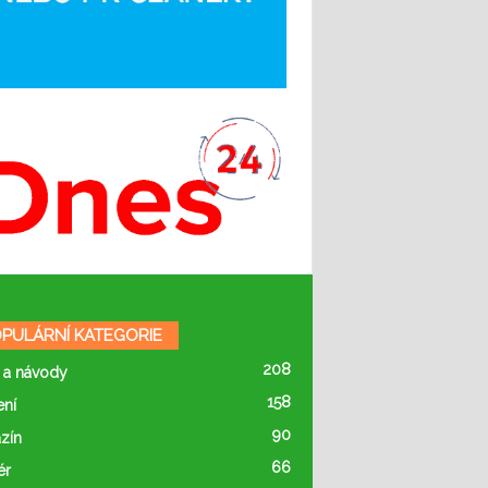
PULÁRNÍ KATEGORIE
208
 a návody
158
ení
90
zín
66
ér