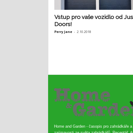
Vstup pro vaše vozidlo od Jus
Doors!
Perry Jane
-
2.10.2018
Home and Garden - časopis pro zahrádkáře a
zajímavosti ze světa zahrádkářů. Receptář, A