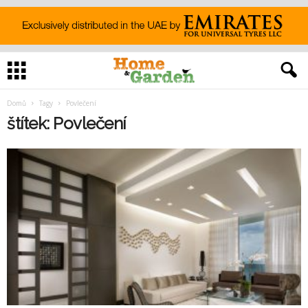
Domů
Tagy
Povlečení
štítek: Povlečení