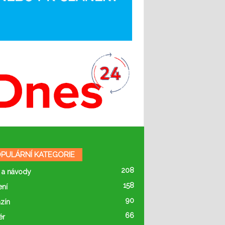
PULÁRNÍ KATEGORIE
208
 a návody
158
ení
90
zín
66
ér