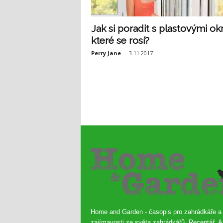
Jak si poradit s plastovými ok
které se rosí?
Perry Jane
-
3.11.2017
Home and Garden - časopis pro zahrádkáře a
zajímavosti ze světa zahrádkářů. Receptář, A