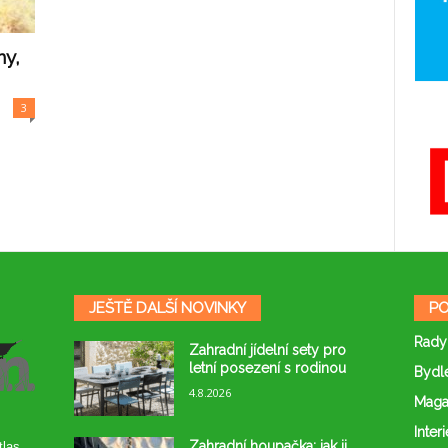
ny,
3
JEŠTĚ DALŠÍ NOVINKY
PO
Rady
Zahradní jídelní sety pro
letní posezení s rodinou
Bydl
4.8.2026
Maga
Interi
Zahradní houpačka: jak ji
tlas