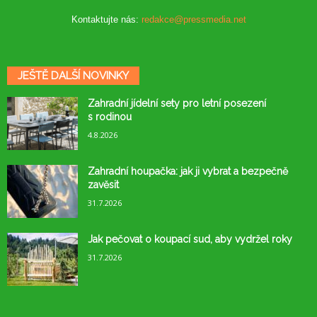
Kontaktujte nás:
redakce@pressmedia.net
JEŠTĚ DALŠÍ NOVINKY
Zahradní jídelní sety pro letní posezení
s rodinou
4.8.2026
Zahradní houpačka: jak ji vybrat a bezpečně
zavěsit
31.7.2026
Jak pečovat o koupací sud, aby vydržel roky
31.7.2026