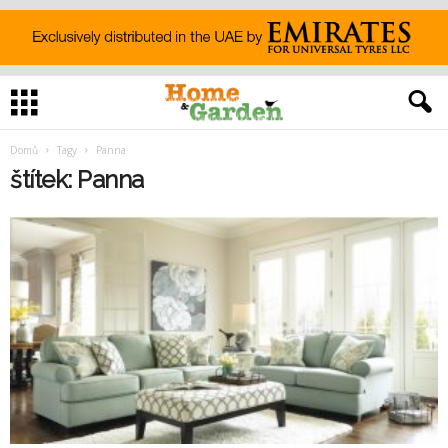
Domů
Tagy
Panna
štítek: Panna