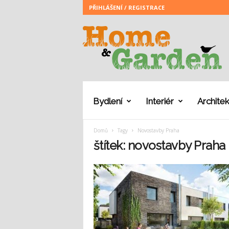
PŘIHLÁŠENÍ / REGISTRACE
H
o
m
e
a
n
d
G
Bydlení
Interiér
Architek
a
r
Domů
Tagy
Novostavby Praha
d
e
štítek: novostavby Praha
n