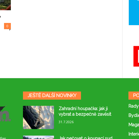
?
0
JEŠTĚ DALŠÍ NOVINKY
PO
Rady
Zahradní houpačka: jak ji
vybrat a bezpečně zavěsit
Bydl
31.7.2026
Maga
Interi
Jak pečovat o koupací sud,
tlas