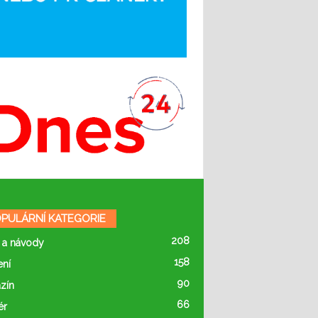
PULÁRNÍ KATEGORIE
208
 a návody
158
ení
90
zín
66
ér