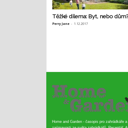
Těžké dilema: Byt, nebo dům
Perry Jane
-
1.12.2017
Home and Garden - časopis pro zahrádkáře a
zajímavosti ze světa zahrádkářů. Receptář, A