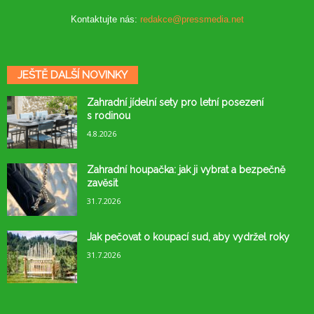
Kontaktujte nás:
redakce@pressmedia.net
JEŠTĚ DALŠÍ NOVINKY
Zahradní jídelní sety pro letní posezení
s rodinou
4.8.2026
Zahradní houpačka: jak ji vybrat a bezpečně
zavěsit
31.7.2026
Jak pečovat o koupací sud, aby vydržel roky
31.7.2026