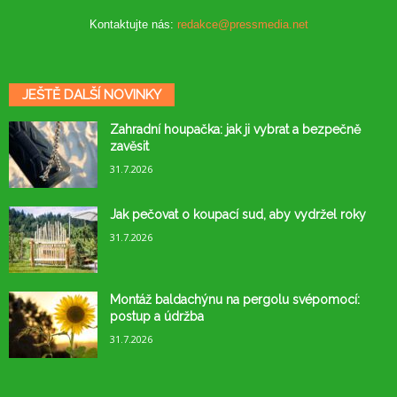
Kontaktujte nás:
redakce@pressmedia.net
JEŠTĚ DALŠÍ NOVINKY
Zahradní houpačka: jak ji vybrat a bezpečně
zavěsit
31.7.2026
Jak pečovat o koupací sud, aby vydržel roky
31.7.2026
Montáž baldachýnu na pergolu svépomocí:
postup a údržba
31.7.2026