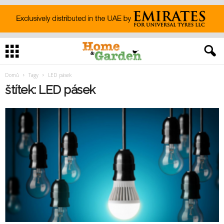
Domů
Tagy
LED pásek
štítek: LED pásek