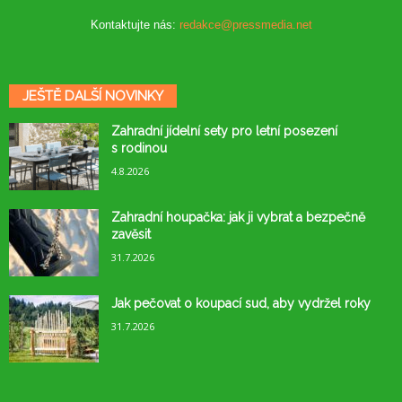
Kontaktujte nás:
redakce@pressmedia.net
JEŠTĚ DALŠÍ NOVINKY
Zahradní jídelní sety pro letní posezení
s rodinou
4.8.2026
Zahradní houpačka: jak ji vybrat a bezpečně
zavěsit
31.7.2026
Jak pečovat o koupací sud, aby vydržel roky
31.7.2026