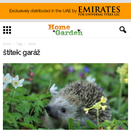
Domů
Tagy
Garáž
štítek: garáž