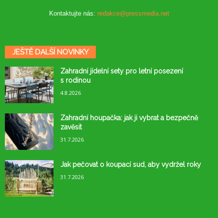
Kontaktujte nás:
redakce@pressmedia.net
JEŠTĚ DALŠÍ NOVINKY
Zahradní jídelní sety pro letní posezení
s rodinou
4.8.2026
Zahradní houpačka: jak ji vybrat a bezpečně
zavěsit
31.7.2026
Jak pečovat o koupací sud, aby vydržel roky
31.7.2026