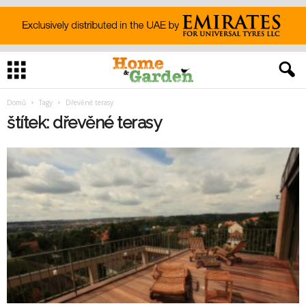
Domů
Tagy
Dřevěné terasy
štítek: dřevěné terasy