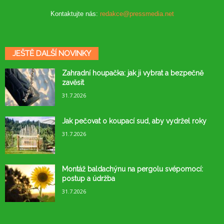
Kontaktujte nás:
redakce@pressmedia.net
JEŠTĚ DALŠÍ NOVINKY
Zahradní houpačka: jak ji vybrat a bezpečně
zavěsit
31.7.2026
Jak pečovat o koupací sud, aby vydržel roky
31.7.2026
Montáž baldachýnu na pergolu svépomocí:
postup a údržba
31.7.2026