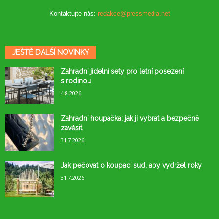
Kontaktujte nás:
redakce@pressmedia.net
JEŠTĚ DALŠÍ NOVINKY
Zahradní jídelní sety pro letní posezení
s rodinou
4.8.2026
Zahradní houpačka: jak ji vybrat a bezpečně
zavěsit
31.7.2026
Jak pečovat o koupací sud, aby vydržel roky
31.7.2026