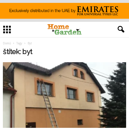
Domů
Tagy
Byt
štítek: byt