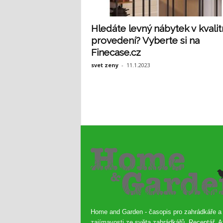
Hledáte levný nábytek v kvali
provedení? Vyberte si na
Finecase.cz
svet zeny
-
11.1.2023
Home and Garden - časopis pro zahrádkáře a
zajímavosti ze světa zahrádkářů. Receptář, A