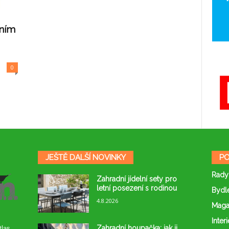
tním
0
JEŠTĚ DALŠÍ NOVINKY
PO
Rady
Zahradní jídelní sety pro
letní posezení s rodinou
Bydl
4.8.2026
Maga
Interi
Zahradní houpačka: jak ji
tlas