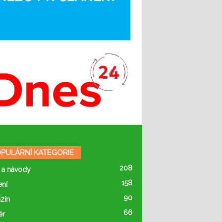
PULÁRNÍ KATEGORIE
208
 a návody
158
ení
90
zín
66
ér