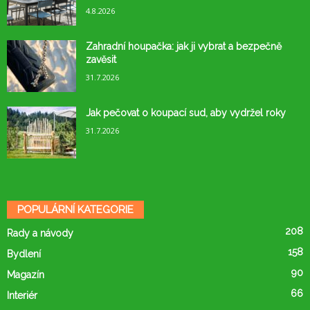
4.8.2026
Zahradní houpačka: jak ji vybrat a bezpečně
zavěsit
31.7.2026
Jak pečovat o koupací sud, aby vydržel roky
31.7.2026
POPULÁRNÍ KATEGORIE
208
Rady a návody
158
Bydlení
90
Magazín
66
Interiér