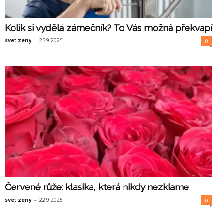
Kolik si vydělá zámečník? To Vás možná překvapí
svet zeny
-
25.9.2025
0
Červené růže: klasika, která nikdy nezklame
svet zeny
-
22.9.2025
0