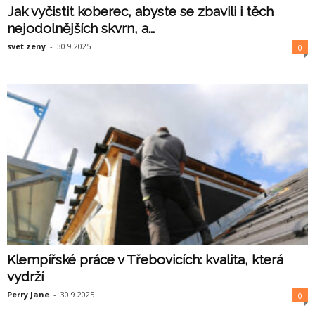
Jak vyčistit koberec, abyste se zbavili i těch
nejodolnějších skvrn, a...
svet zeny
-
30.9.2025
0
Klempířské práce v Třebovicích: kvalita, která
vydrží
Perry Jane
-
30.9.2025
0