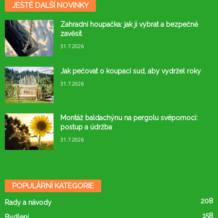
JEŠTĚ DALŠÍ NOVINKY
Zahradní houpačka: jak ji vybrat a bezpečně
zavěsit
31.7.2026
Jak pečovat o koupací sud, aby vydržel roky
31.7.2026
Montáž baldachýnu na pergolu svépomocí:
postup a údržba
31.7.2026
POPULÁRNÍ KATEGORIE
208
Rady a návody
158
Bydlení