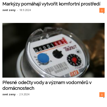
Markýzy pomáhají vytvořit komfortní prostředí
svet zeny
-
18.9.2024
0
Přesné odečty vody a význam vodoměrů v
domácnostech
svet zeny
-
2.9.2024
0