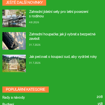
JEŠTĚ DALŠÍ NOVINKY
Zahradní jídelní sety pro letní posezení
s rodinou
4.8.2026
Zahradní houpačka: jak ji vybrat a bezpečně
zavěsit
31.7.2026
Jak pečovat o koupací sud, aby vydržel roky
31.7.2026
POPULÁRNÍ KATEGORIE
208
Rady a návody
158
Bydlení