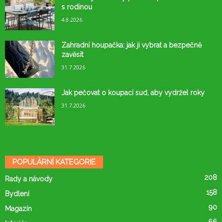
s rodinou
4.8.2026
Zahradní houpačka: jak ji vybrat a bezpečně
zavěsit
31.7.2026
Jak pečovat o koupací sud, aby vydržel roky
31.7.2026
POPULÁRNÍ KATEGORIE
208
Rady a návody
158
Bydlení
90
Magazín