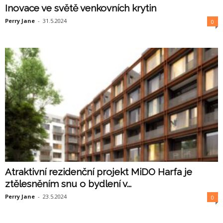
Inovace ve světě venkovních krytin
Perry Jane
-
31.5.2024
0
Atraktivní rezidenční projekt MiDO Harfa je
ztělesněním snu o bydlení v...
Perry Jane
-
23.5.2024
0