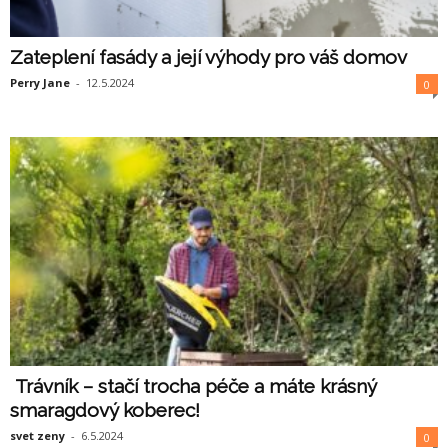
Zateplení fasády a její výhody pro váš domov
Perry Jane
-
12.5.2024
0
Trávník – stačí trocha péče a máte krásný
smaragdový koberec!
svet zeny
-
6.5.2024
0