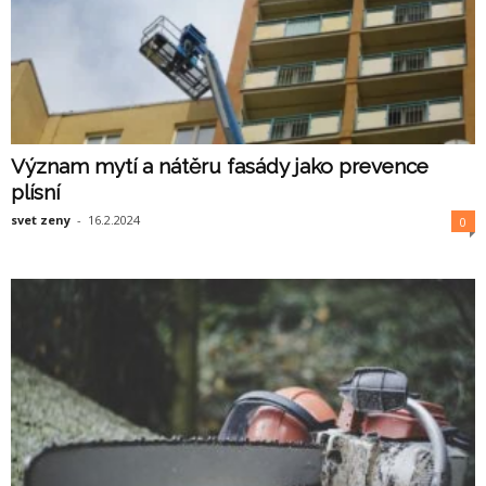
Význam mytí a nátěru fasády jako prevence
plísní
svet zeny
-
16.2.2024
0