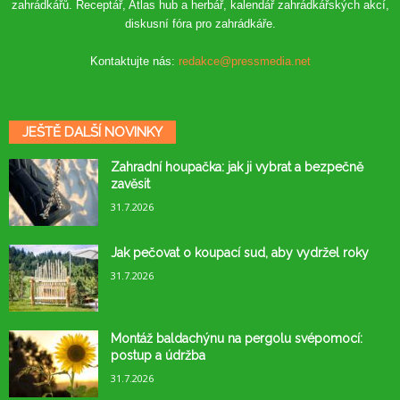
zahrádkářů. Receptář, Atlas hub a herbář, kalendář zahrádkářských akcí,
diskusní fóra pro zahrádkáře.
Kontaktujte nás:
redakce@pressmedia.net
JEŠTĚ DALŠÍ NOVINKY
Zahradní houpačka: jak ji vybrat a bezpečně
zavěsit
31.7.2026
Jak pečovat o koupací sud, aby vydržel roky
31.7.2026
Montáž baldachýnu na pergolu svépomocí:
postup a údržba
31.7.2026