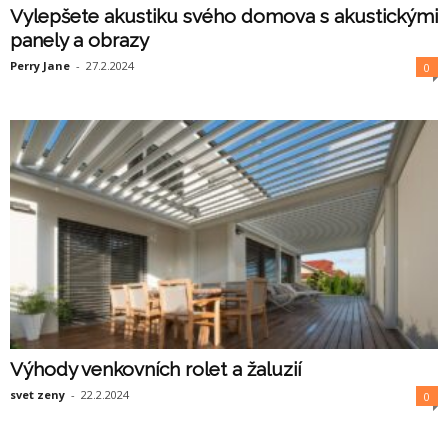
Vylepšete akustiku svého domova s akustickými
panely a obrazy
Perry Jane
-
27.2.2024
0
Výhody venkovních rolet a žaluzií
svet zeny
-
22.2.2024
0