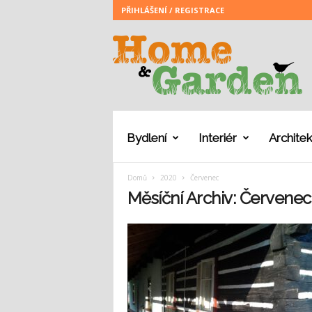
PŘIHLÁŠENÍ / REGISTRACE
H
o
m
e
a
n
d
G
Bydlení
Interiér
Architek
a
r
Domů
2020
Červenec
d
e
Měsíční Archiv: Červenec
n