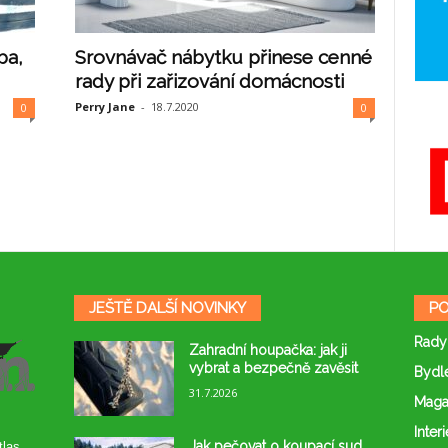
ba,
Srovnávač nábytku přinese cenné
rady při zařizování domácnosti
Perry Jane
-
18.7.2020
0
0
JEŠTĚ DALŠÍ NOVINKY
PO
Rady
Zahradní houpačka: jak ji
vybrat a bezpečně zavěsit
Bydl
31.7.2026
Maga
Interi
Jak pečovat o koupací sud,
tlas