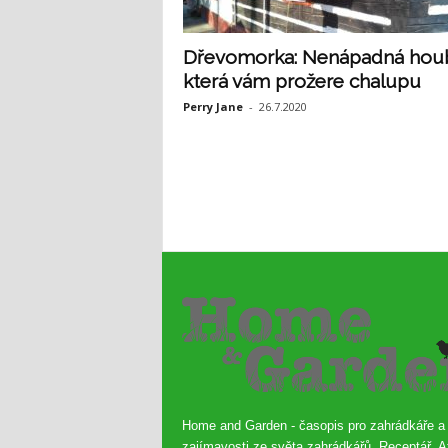
Dřevomorka: Nenápadná hou
která vám prožere chalupu
Perry Jane
-
26.7.2020
Home and Garden - časopis pro zahrádkáře a
zajímavosti ze světa zahrádkářů. Receptář, A