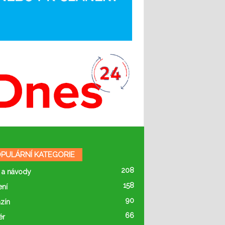
PULÁRNÍ KATEGORIE
208
 a návody
158
ení
90
zín
66
ér