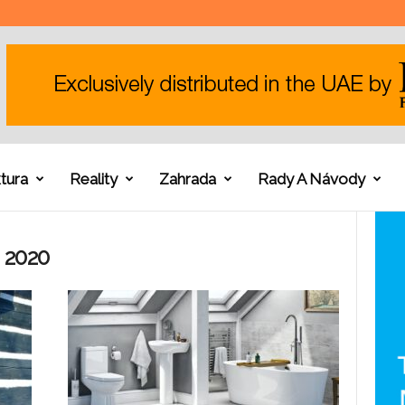
tura
Reality
Zahrada
Rady A Návody
 2020