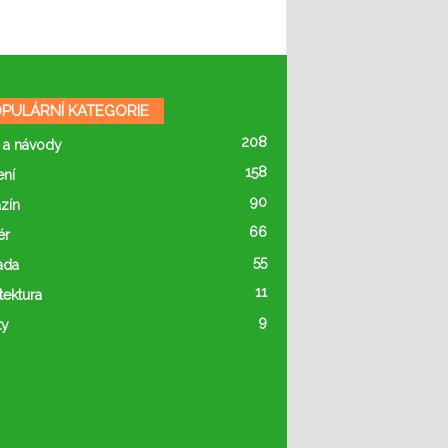
PULÁRNÍ KATEGORIE
208
 a návody
158
ení
90
zín
66
ér
55
ada
11
tektura
9
ty