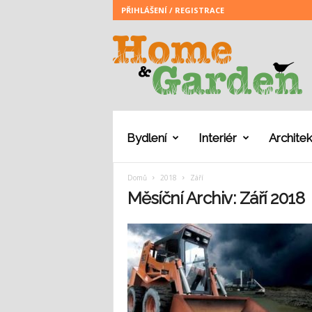
PŘIHLÁŠENÍ / REGISTRACE
H
o
m
e
a
n
d
G
Bydlení
Interiér
Architek
a
r
Domů
2018
Září
d
e
Měsíční Archiv: Září 2018
n