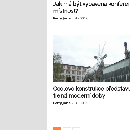
Jak má být vybavena konfere
místnost?
Perry Jane
-
4.9.2018
Ocelové konstrukce představu
trend moderní doby
Perry Jane
-
3.9.2018