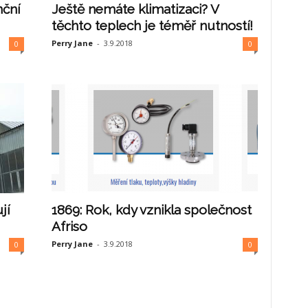
nční
Ještě nemáte klimatizaci? V
těchto teplech je téměř nutností!
Perry Jane
-
3.9.2018
0
0
jí
1869: Rok, kdy vznikla společnost
Afriso
Perry Jane
-
3.9.2018
0
0