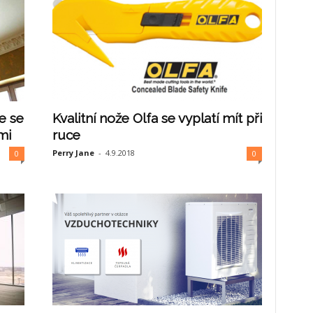
e se
Kvalitní nože Olfa se vyplatí mít při
mi
ruce
Perry Jane
-
4.9.2018
0
0