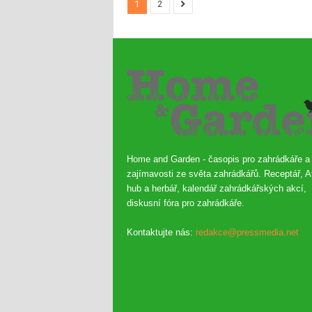
1
2
Home and Garden - časopis pro zahrádkáře a
zajímavosti ze světa zahrádkářů. Receptář, A
hub a herbář, kalendář zahrádkářských akcí,
diskusní fóra pro zahrádkáře.
Kontaktujte nás:
redakce@pressmedia.net