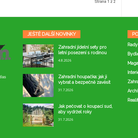
Strana 1 z 2
JEŠTĚ DALŠÍ NOVINKY
PO
Rady
Zahradní jídelní sety pro
letní posezení s rodinou
Bydl
4.8.2026
Maga
Interi
Zahradní houpačka: jak ji
tlas
Zahr
vybrat a bezpečně zavěsit
31.7.2026
Archi
Reali
Jak pečovat o koupací sud,
aby vydržel roky
31.7.2026