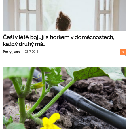
Češi v létě bojují s horkem v domácnostech,
každý druhý má...
Perry Jane
-
23.7.2018
0