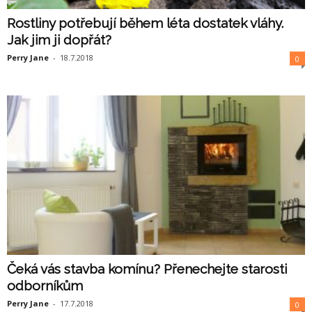
Rostliny potřebují během léta dostatek vláhy.
Jak jim ji dopřát?
Perry Jane
-
18.7.2018
0
Čeká vás stavba komínu? Přenechejte starosti
odborníkům
Perry Jane
-
17.7.2018
0