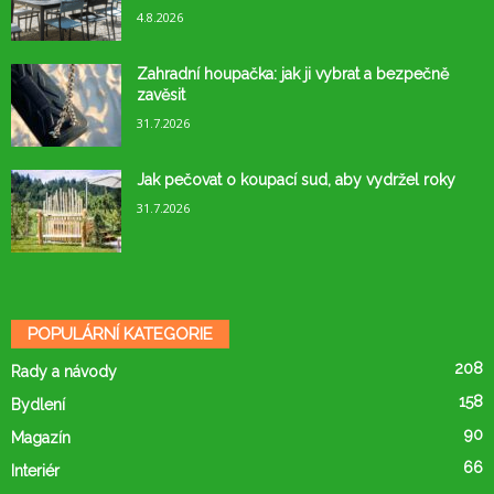
4.8.2026
Zahradní houpačka: jak ji vybrat a bezpečně
zavěsit
31.7.2026
Jak pečovat o koupací sud, aby vydržel roky
31.7.2026
POPULÁRNÍ KATEGORIE
208
Rady a návody
158
Bydlení
90
Magazín
66
Interiér